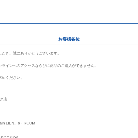
お客様各位
ただき、誠にありがとうございます。
ンラインへのアクセスならびに商品のご購入ができません。
求めください。
ング店
ain LIEN、b・ROOM
RGE KIDS