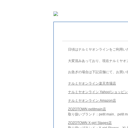
日頃はナルミヤオンラインをご利用い
大変混みあっており、現在ナルミヤオ
お急ぎの場合は下記店舗にて、お買い
ナルミヤオンライン楽天市場店
ナルミヤオンライン Yahoo!ショッピ
ナルミヤオンライン Amazon店
ZOZOTOWN petitmain店
取り扱いブランド：petit main、petit m
ZOZOTOWN X-girl Stages店
取り扱いブランド：X-girl Stages、XLA