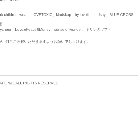
childrenswear、LOVETOXIC、kladskap、by loveit、Lindsay、BLUE CROSS
店
ycheer、Love&Peace&Money、sense of wonder、キリンのソフィ
が、何卒ご理解いただきますようお願い申し上げます。