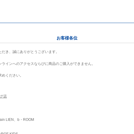
お客様各位
ただき、誠にありがとうございます。
ンラインへのアクセスならびに商品のご購入ができません。
求めください。
ング店
ain LIEN、b・ROOM
RGE KIDS