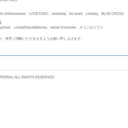
childrenswear、LOVETOXIC、kladskap、by loveit、Lindsay、BLUE CROSS
店
ycheer、Love&Peace&Money、sense of wonder、キリンのソフィ
が、何卒ご理解いただきますようお願い申し上げます。