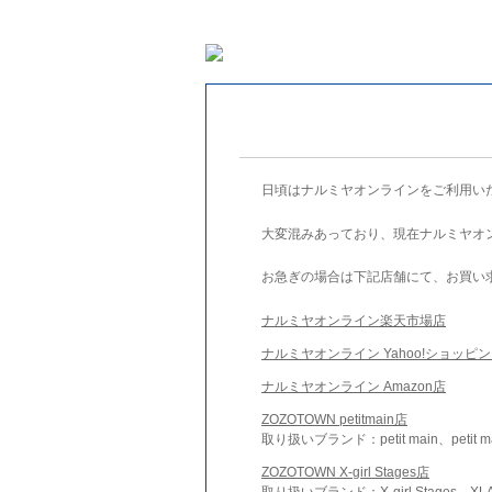
日頃はナルミヤオンラインをご利用い
大変混みあっており、現在ナルミヤオ
お急ぎの場合は下記店舗にて、お買い
ナルミヤオンライン楽天市場店
ナルミヤオンライン Yahoo!ショッピ
ナルミヤオンライン Amazon店
ZOZOTOWN petitmain店
取り扱いブランド：petit main、petit m
ZOZOTOWN X-girl Stages店
取り扱いブランド：X-girl Stages、XLA