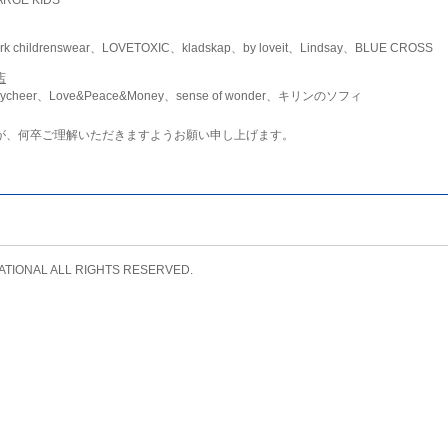
childrenswear、LOVETOXIC、kladskap、by loveit、Lindsay、BLUE CROSS
店
ycheer、Love&Peace&Money、sense of wonder、キリンのソフィ
が、何卒ご理解いただきますようお願い申し上げます。