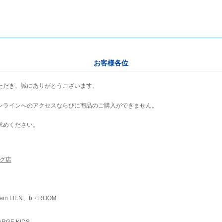
お客様各位
ただき、誠にありがとうございます。
ンラインへのアクセスならびに商品のご購入ができません。
求めください。
ング店
ain LIEN、b・ROOM
RGE KIDS