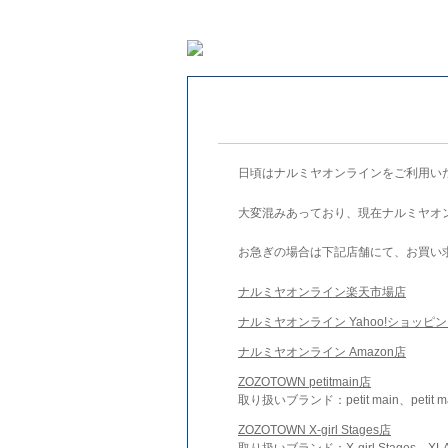
日頃はナルミヤオンラインをご利用い
大変混みあっており、現在ナルミヤオ
お急ぎの場合は下記店舗にて、お買い
ナルミヤオンライン楽天市場店
ナルミヤオンライン Yahoo!ショッピ
ナルミヤオンライン Amazon店
ZOZOTOWN petitmain店
取り扱いブランド：petit main、petit m
ZOZOTOWN X-girl Stages店
取り扱いブランド：X-girl Stages、XLA