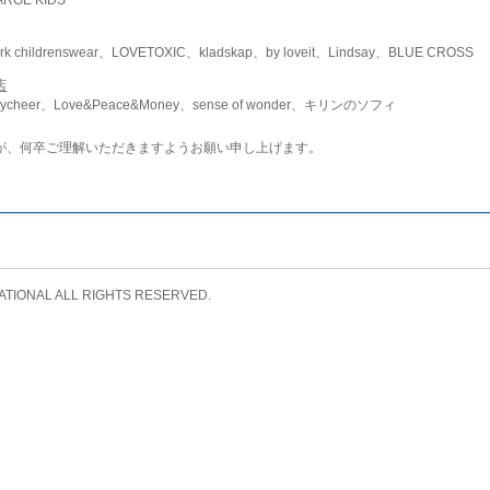
childrenswear、LOVETOXIC、kladskap、by loveit、Lindsay、BLUE CROSS
店
ycheer、Love&Peace&Money、sense of wonder、キリンのソフィ
が、何卒ご理解いただきますようお願い申し上げます。