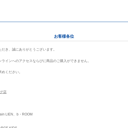
お客様各位
ただき、誠にありがとうございます。
ンラインへのアクセスならびに商品のご購入ができません。
求めください。
ング店
ain LIEN、b・ROOM
RGE KIDS