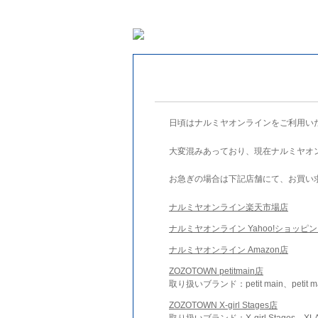
日頃はナルミヤオンラインをご利用い
大変混みあっており、現在ナルミヤオ
お急ぎの場合は下記店舗にて、お買い
ナルミヤオンライン楽天市場店
ナルミヤオンライン Yahoo!ショッピ
ナルミヤオンライン Amazon店
ZOZOTOWN petitmain店
取り扱いブランド：petit main、petit m
ZOZOTOWN X-girl Stages店
取り扱いブランド：X-girl Stages、XLA