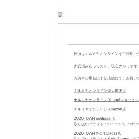
日頃はナルミヤオンラインをご利用い
大変混みあっており、現在ナルミヤオ
お急ぎの場合は下記店舗にて、お買い
ナルミヤオンライン楽天市場店
ナルミヤオンライン Yahoo!ショッピ
ナルミヤオンライン Amazon店
ZOZOTOWN petitmain店
取り扱いブランド：petit main、petit m
ZOZOTOWN X-girl Stages店
取り扱いブランド：X-girl Stages、XLA