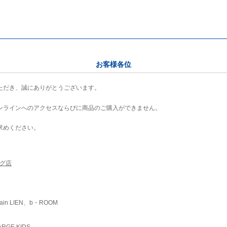
お客様各位
ただき、誠にありがとうございます。
ンラインへのアクセスならびに商品のご購入ができません。
求めください。
ング店
ain LIEN、b・ROOM
RGE KIDS