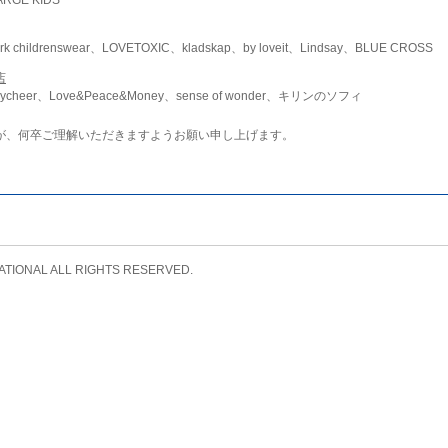
childrenswear、LOVETOXIC、kladskap、by loveit、Lindsay、BLUE CROSS
店
ycheer、Love&Peace&Money、sense of wonder、キリンのソフィ
が、何卒ご理解いただきますようお願い申し上げます。