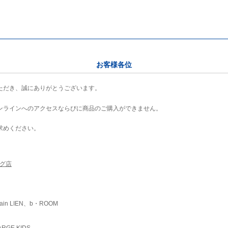
お客様各位
ただき、誠にありがとうございます。
ンラインへのアクセスならびに商品のご購入ができません。
求めください。
ング店
ain LIEN、b・ROOM
RGE KIDS