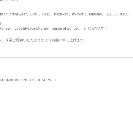
childrenswear、LOVETOXIC、kladskap、by loveit、Lindsay、BLUE CROSS
店
ycheer、Love&Peace&Money、sense of wonder、キリンのソフィ
が、何卒ご理解いただきますようお願い申し上げます。