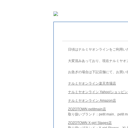
日頃はナルミヤオンラインをご利用い
大変混みあっており、現在ナルミヤオ
お急ぎの場合は下記店舗にて、お買い
ナルミヤオンライン楽天市場店
ナルミヤオンライン Yahoo!ショッピ
ナルミヤオンライン Amazon店
ZOZOTOWN petitmain店
取り扱いブランド：petit main、petit m
ZOZOTOWN X-girl Stages店
取り扱いブランド：X-girl Stages、XLA