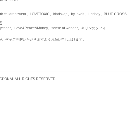
childrenswear、LOVETOXIC、kladskap、by loveit、Lindsay、BLUE CROSS
店
ycheer、Love&Peace&Money、sense of wonder、キリンのソフィ
が、何卒ご理解いただきますようお願い申し上げます。