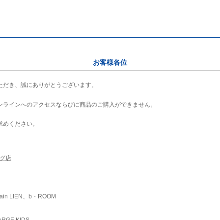
お客様各位
ただき、誠にありがとうございます。
ンラインへのアクセスならびに商品のご購入ができません。
求めください。
ング店
ain LIEN、b・ROOM
RGE KIDS