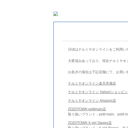
日頃はナルミヤオンラインをご利用い
大変混みあっており、現在ナルミヤオ
お急ぎの場合は下記店舗にて、お買い
ナルミヤオンライン楽天市場店
ナルミヤオンライン Yahoo!ショッピ
ナルミヤオンライン Amazon店
ZOZOTOWN petitmain店
取り扱いブランド：petit main、petit m
ZOZOTOWN X-girl Stages店
取り扱いブランド：X-girl Stages、XLA