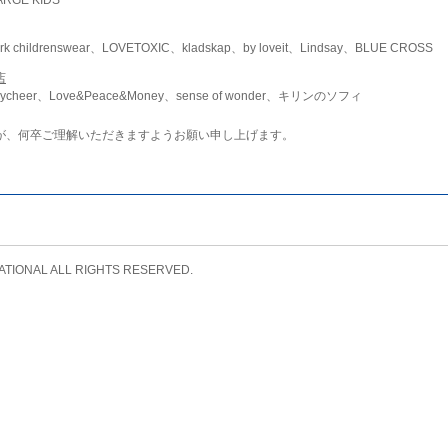
childrenswear、LOVETOXIC、kladskap、by loveit、Lindsay、BLUE CROSS
店
ycheer、Love&Peace&Money、sense of wonder、キリンのソフィ
が、何卒ご理解いただきますようお願い申し上げます。