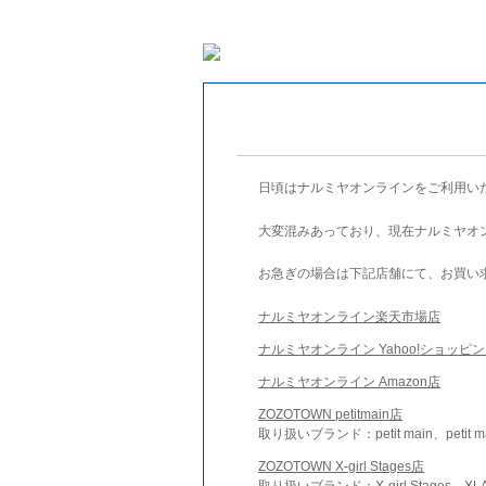
日頃はナルミヤオンラインをご利用い
大変混みあっており、現在ナルミヤオ
お急ぎの場合は下記店舗にて、お買い
ナルミヤオンライン楽天市場店
ナルミヤオンライン Yahoo!ショッピ
ナルミヤオンライン Amazon店
ZOZOTOWN petitmain店
取り扱いブランド：petit main、petit m
ZOZOTOWN X-girl Stages店
取り扱いブランド：X-girl Stages、XLA