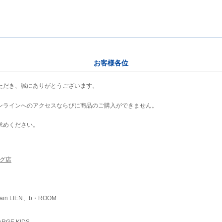
お客様各位
ただき、誠にありがとうございます。
ンラインへのアクセスならびに商品のご購入ができません。
求めください。
ング店
ain LIEN、b・ROOM
RGE KIDS