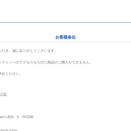
お客様各位
ただき、誠にありがとうございます。
ンラインへのアクセスならびに商品のご購入ができません。
求めください。
ング店
ain LIEN、b・ROOM
RGE KIDS