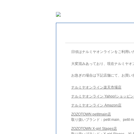
日頃はナルミヤオンラインをご利用い
大変混みあっており、現在ナルミヤオ
お急ぎの場合は下記店舗にて、お買い
ナルミヤオンライン楽天市場店
ナルミヤオンライン Yahoo!ショッピ
ナルミヤオンライン Amazon店
ZOZOTOWN petitmain店
取り扱いブランド：petit main、petit m
ZOZOTOWN X-girl Stages店
取り扱いブランド：X-girl Stages、XLA