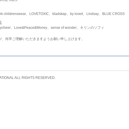
childrenswear、LOVETOXIC、kladskap、by loveit、Lindsay、BLUE CROSS
店
ycheer、Love&Peace&Money、sense of wonder、キリンのソフィ
が、何卒ご理解いただきますようお願い申し上げます。