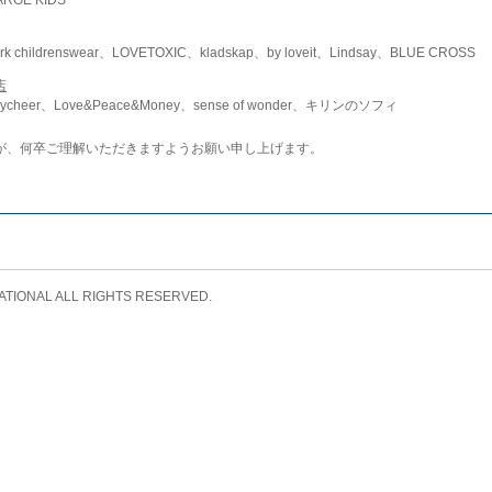
childrenswear、LOVETOXIC、kladskap、by loveit、Lindsay、BLUE CROSS
店
ycheer、Love&Peace&Money、sense of wonder、キリンのソフィ
が、何卒ご理解いただきますようお願い申し上げます。