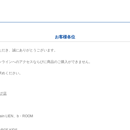
お客様各位
ただき、誠にありがとうございます。
ンラインへのアクセスならびに商品のご購入ができません。
求めください。
ング店
ain LIEN、b・ROOM
RGE KIDS