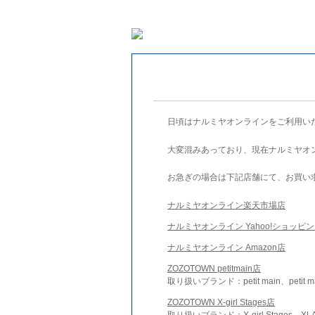
日頃はナルミヤオンラインをご利用い
大変混みあっており、現在ナルミヤオ
お急ぎの場合は下記店舗にて、お買い
ナルミヤオンライン楽天市場店
ナルミヤオンライン Yahoo!ショッピ
ナルミヤオンライン Amazon店
ZOZOTOWN petitmain店
取り扱いブランド：petit main、petit m
ZOZOTOWN X-girl Stages店
取り扱いブランド：X-girl Stages、XLA