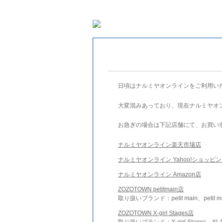
日頃はナルミヤオンラインをご利用い
大変混みあっており、現在ナルミヤオ
お急ぎの場合は下記店舗にて、お買い
ナルミヤオンライン楽天市場店
ナルミヤオンライン Yahoo!ショッピ
ナルミヤオンライン Amazon店
ZOZOTOWN petitmain店
取り扱いブランド：petit main、petit m
ZOZOTOWN X-girl Stages店
取り扱いブランド：X-girl Stages、XLA