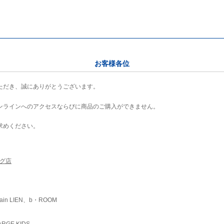
お客様各位
ただき、誠にありがとうございます。
ンラインへのアクセスならびに商品のご購入ができません。
求めください。
ング店
ain LIEN、b・ROOM
RGE KIDS