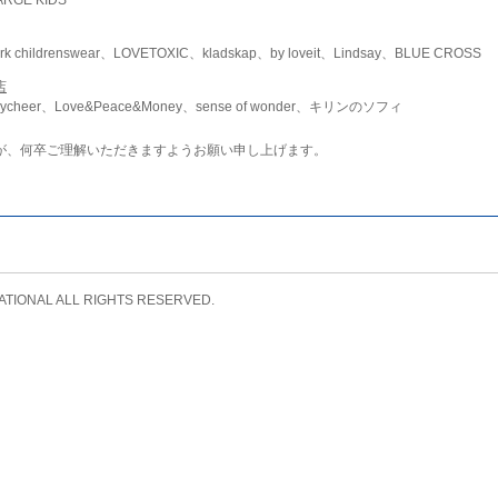
childrenswear、LOVETOXIC、kladskap、by loveit、Lindsay、BLUE CROSS
店
ycheer、Love&Peace&Money、sense of wonder、キリンのソフィ
が、何卒ご理解いただきますようお願い申し上げます。