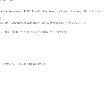
childrenswear、LOVETOXIC、kladskap、by loveit、Lindsay、BLUE CROSS
店
ycheer、Love&Peace&Money、sense of wonder、キリンのソフィ
が、何卒ご理解いただきますようお願い申し上げます。