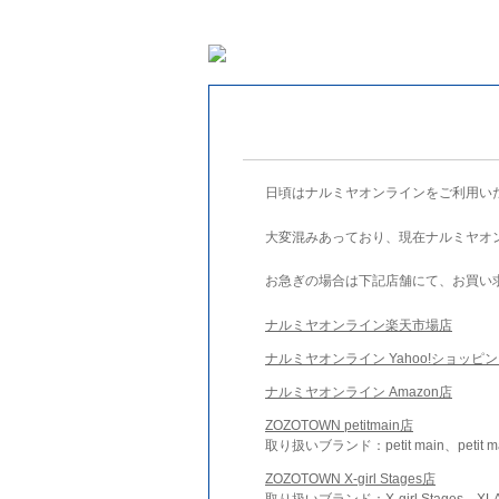
日頃はナルミヤオンラインをご利用い
大変混みあっており、現在ナルミヤオ
お急ぎの場合は下記店舗にて、お買い
ナルミヤオンライン楽天市場店
ナルミヤオンライン Yahoo!ショッピ
ナルミヤオンライン Amazon店
ZOZOTOWN petitmain店
取り扱いブランド：petit main、petit m
ZOZOTOWN X-girl Stages店
取り扱いブランド：X-girl Stages、XLA