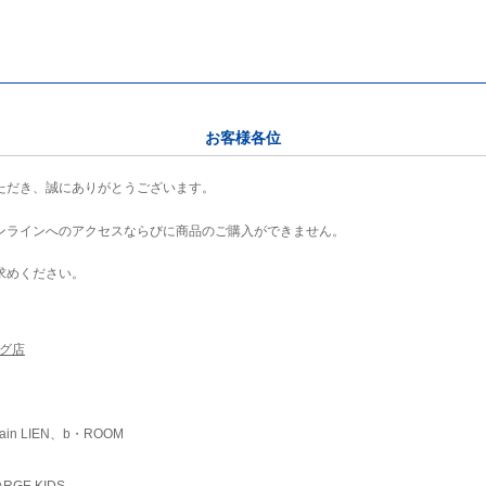
お客様各位
ただき、誠にありがとうございます。
ンラインへのアクセスならびに商品のご購入ができません。
求めください。
ング店
ain LIEN、b・ROOM
RGE KIDS