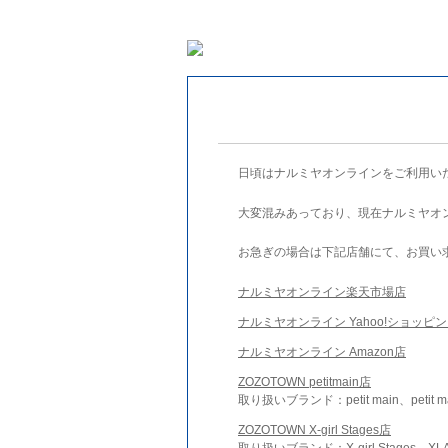
日頃はナルミヤオンラインをご利用い
大変混みあっており、現在ナルミヤオ
お急ぎの場合は下記店舗にて、お買い
ナルミヤオンライン楽天市場店
ナルミヤオンライン Yahoo!ショッピ
ナルミヤオンライン Amazon店
ZOZOTOWN petitmain店
取り扱いブランド：petit main、petit m
ZOZOTOWN X-girl Stages店
取り扱いブランド：X-girl Stages、XLA