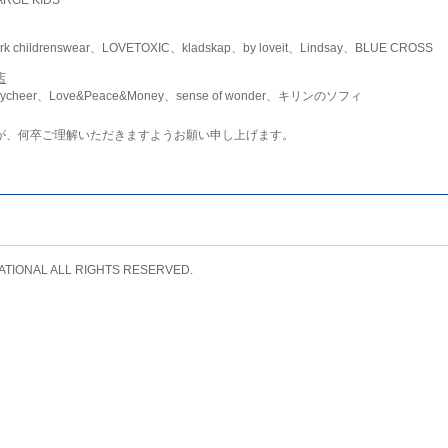
childrenswear、LOVETOXIC、kladskap、by loveit、Lindsay、BLUE CROSS
店
ycheer、Love&Peace&Money、sense of wonder、キリンのソフィ
が、何卒ご理解いただきますようお願い申し上げます。