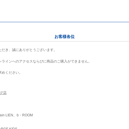
お客様各位
ただき、誠にありがとうございます。
ンラインへのアクセスならびに商品のご購入ができません。
求めください。
ング店
ain LIEN、b・ROOM
RGE KIDS