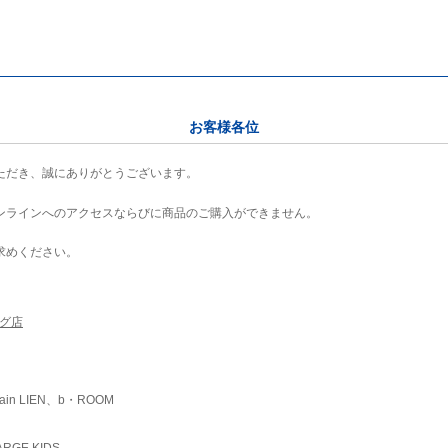
お客様各位
ただき、誠にありがとうございます。
ンラインへのアクセスならびに商品のご購入ができません。
求めください。
ング店
ain LIEN、b・ROOM
RGE KIDS