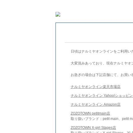
日頃はナルミヤオンラインをご利用い
大変混みあっており、現在ナルミヤオ
お急ぎの場合は下記店舗にて、お買い
ナルミヤオンライン楽天市場店
ナルミヤオンライン Yahoo!ショッピ
ナルミヤオンライン Amazon店
ZOZOTOWN petitmain店
取り扱いブランド：petit main、petit m
ZOZOTOWN X-girl Stages店
取り扱いブランド：X-girl Stages、XLA