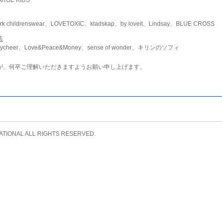
childrenswear、LOVETOXIC、kladskap、by loveit、Lindsay、BLUE CROSS
店
ycheer、Love&Peace&Money、sense of wonder、キリンのソフィ
が、何卒ご理解いただきますようお願い申し上げます。