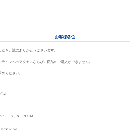
お客様各位
ただき、誠にありがとうございます。
ンラインへのアクセスならびに商品のご購入ができません。
求めください。
ング店
ain LIEN、b・ROOM
RGE KIDS