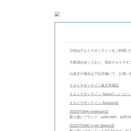
日頃はナルミヤオンラインをご利用い
大変混みあっており、現在ナルミヤオ
お急ぎの場合は下記店舗にて、お買い
ナルミヤオンライン楽天市場店
ナルミヤオンライン Yahoo!ショッピ
ナルミヤオンライン Amazon店
ZOZOTOWN petitmain店
取り扱いブランド：petit main、petit m
ZOZOTOWN X-girl Stages店
取り扱いブランド：X-girl Stages、XLA