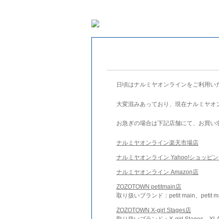
日頃はナルミヤオンラインをご利用い
大変混みあっており、現在ナルミヤオ
お急ぎの場合は下記店舗にて、お買い
ナルミヤオンライン楽天市場店
ナルミヤオンライン Yahoo!ショッピ
ナルミヤオンライン Amazon店
ZOZOTOWN petitmain店
取り扱いブランド：petit main、petit m
ZOZOTOWN X-girl Stages店
取り扱いブランド：X-girl Stages、XLA