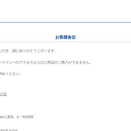
お客様各位
ただき、誠にありがとうございます。
ンラインへのアクセスならびに商品のご購入ができません。
求めください。
ング店
ain LIEN、b・ROOM
RGE KIDS