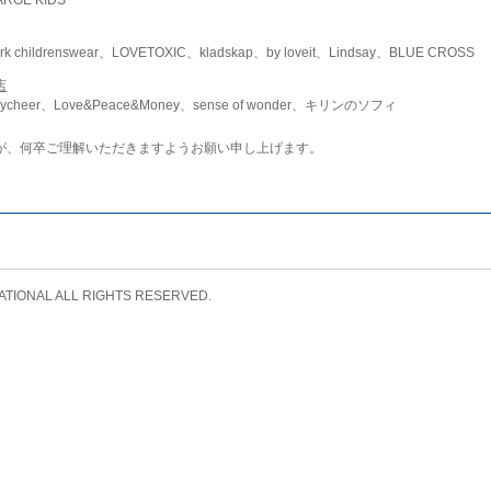
childrenswear、LOVETOXIC、kladskap、by loveit、Lindsay、BLUE CROSS
店
ycheer、Love&Peace&Money、sense of wonder、キリンのソフィ
が、何卒ご理解いただきますようお願い申し上げます。