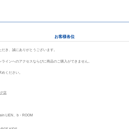
お客様各位
ただき、誠にありがとうございます。
ンラインへのアクセスならびに商品のご購入ができません。
求めください。
ング店
ain LIEN、b・ROOM
RGE KIDS