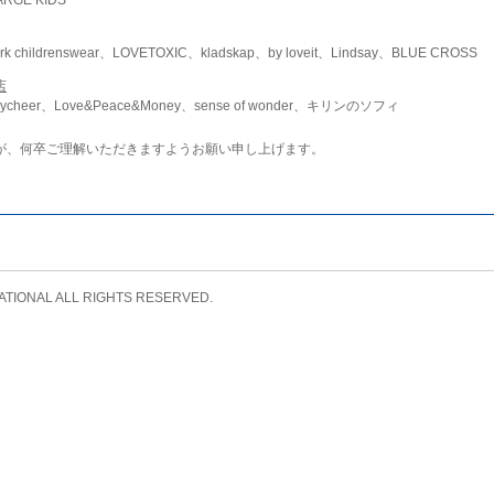
childrenswear、LOVETOXIC、kladskap、by loveit、Lindsay、BLUE CROSS
店
ycheer、Love&Peace&Money、sense of wonder、キリンのソフィ
が、何卒ご理解いただきますようお願い申し上げます。