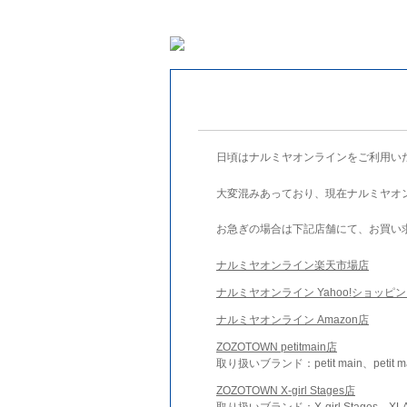
日頃はナルミヤオンラインをご利用い
大変混みあっており、現在ナルミヤオ
お急ぎの場合は下記店舗にて、お買い
ナルミヤオンライン楽天市場店
ナルミヤオンライン Yahoo!ショッピ
ナルミヤオンライン Amazon店
ZOZOTOWN petitmain店
取り扱いブランド：petit main、petit m
ZOZOTOWN X-girl Stages店
取り扱いブランド：X-girl Stages、XLA