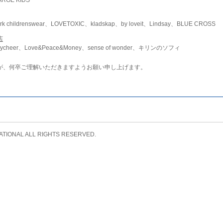
childrenswear、LOVETOXIC、kladskap、by loveit、Lindsay、BLUE CROSS
店
ycheer、Love&Peace&Money、sense of wonder、キリンのソフィ
が、何卒ご理解いただきますようお願い申し上げます。