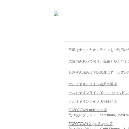
日頃はナルミヤオンラインをご利用い
大変混みあっており、現在ナルミヤオ
お急ぎの場合は下記店舗にて、お買い
ナルミヤオンライン楽天市場店
ナルミヤオンライン Yahoo!ショッピ
ナルミヤオンライン Amazon店
ZOZOTOWN petitmain店
取り扱いブランド：petit main、petit m
ZOZOTOWN X-girl Stages店
取り扱いブランド：X-girl Stages、XLA