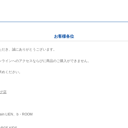
お客様各位
ただき、誠にありがとうございます。
ンラインへのアクセスならびに商品のご購入ができません。
求めください。
ング店
ain LIEN、b・ROOM
RGE KIDS