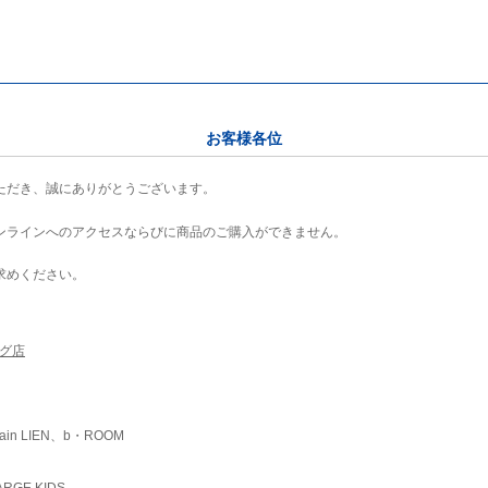
お客様各位
ただき、誠にありがとうございます。
ンラインへのアクセスならびに商品のご購入ができません。
求めください。
ング店
ain LIEN、b・ROOM
RGE KIDS