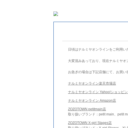
日頃はナルミヤオンラインをご利用い
大変混みあっており、現在ナルミヤオ
お急ぎの場合は下記店舗にて、お買い
ナルミヤオンライン楽天市場店
ナルミヤオンライン Yahoo!ショッピ
ナルミヤオンライン Amazon店
ZOZOTOWN petitmain店
取り扱いブランド：petit main、petit m
ZOZOTOWN X-girl Stages店
取り扱いブランド：X-girl Stages、XLA