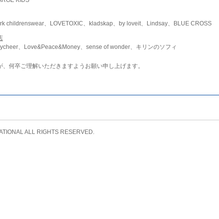
childrenswear、LOVETOXIC、kladskap、by loveit、Lindsay、BLUE CROSS
店
ycheer、Love&Peace&Money、sense of wonder、キリンのソフィ
が、何卒ご理解いただきますようお願い申し上げます。