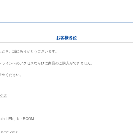
お客様各位
ただき、誠にありがとうございます。
ンラインへのアクセスならびに商品のご購入ができません。
求めください。
ング店
ain LIEN、b・ROOM
RGE KIDS