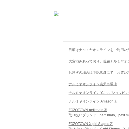
日頃はナルミヤオンラインをご利用い
大変混みあっており、現在ナルミヤオ
お急ぎの場合は下記店舗にて、お買い
ナルミヤオンライン楽天市場店
ナルミヤオンライン Yahoo!ショッピ
ナルミヤオンライン Amazon店
ZOZOTOWN petitmain店
取り扱いブランド：petit main、petit m
ZOZOTOWN X-girl Stages店
取り扱いブランド：X-girl Stages、XLA