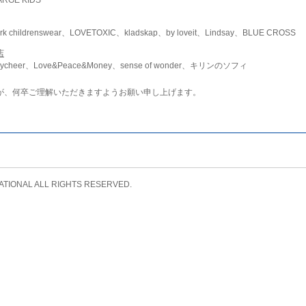
childrenswear、LOVETOXIC、kladskap、by loveit、Lindsay、BLUE CROSS
店
ycheer、Love&Peace&Money、sense of wonder、キリンのソフィ
が、何卒ご理解いただきますようお願い申し上げます。