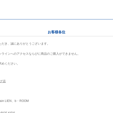
お客様各位
ただき、誠にありがとうございます。
ンラインへのアクセスならびに商品のご購入ができません。
求めください。
ング店
ain LIEN、b・ROOM
RGE KIDS