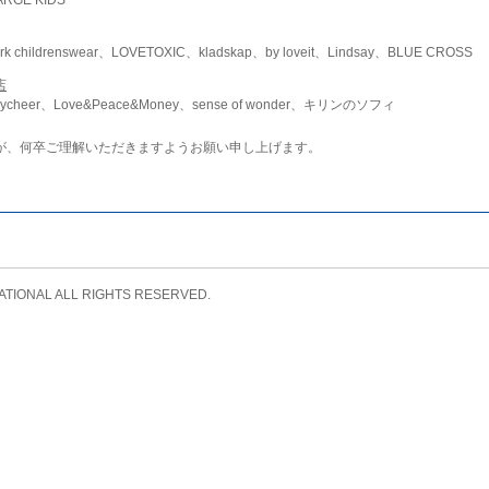
childrenswear、LOVETOXIC、kladskap、by loveit、Lindsay、BLUE CROSS
店
ycheer、Love&Peace&Money、sense of wonder、キリンのソフィ
が、何卒ご理解いただきますようお願い申し上げます。