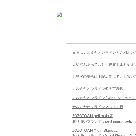
日頃はナルミヤオンラインをご利用い
大変混みあっており、現在ナルミヤオ
お急ぎの場合は下記店舗にて、お買い
ナルミヤオンライン楽天市場店
ナルミヤオンライン Yahoo!ショッピ
ナルミヤオンライン Amazon店
ZOZOTOWN petitmain店
取り扱いブランド：petit main、petit m
ZOZOTOWN X-girl Stages店
取り扱いブランド：X-girl Stages、XLA