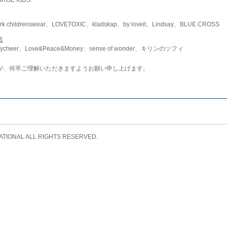
childrenswear、LOVETOXIC、kladskap、by loveit、Lindsay、BLUE CROSS
店
ycheer、Love&Peace&Money、sense of wonder、キリンのソフィ
が、何卒ご理解いただきますようお願い申し上げます。