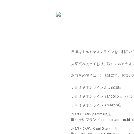
日頃はナルミヤオンラインをご利用い
大変混みあっており、現在ナルミヤオ
お急ぎの場合は下記店舗にて、お買い
ナルミヤオンライン楽天市場店
ナルミヤオンライン Yahoo!ショッピ
ナルミヤオンライン Amazon店
ZOZOTOWN petitmain店
取り扱いブランド：petit main、petit m
ZOZOTOWN X-girl Stages店
取り扱いブランド：X-girl Stages、XLA