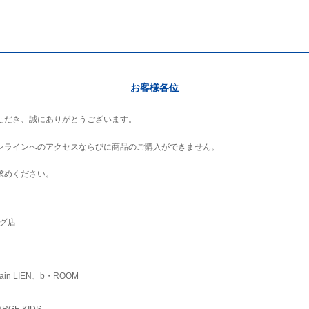
お客様各位
ただき、誠にありがとうございます。
ンラインへのアクセスならびに商品のご購入ができません。
求めください。
ング店
ain LIEN、b・ROOM
RGE KIDS