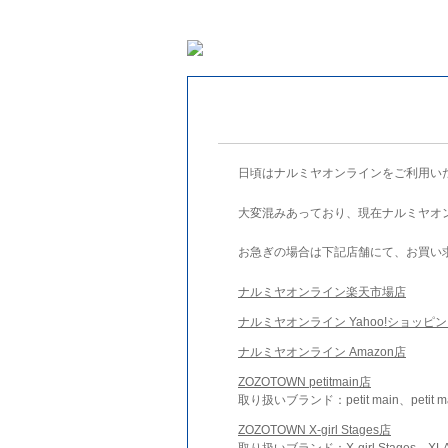
日頃はナルミヤオンラインをご利用い
大変混みあっており、現在ナルミヤオ
お急ぎの場合は下記店舗にて、お買い
ナルミヤオンライン楽天市場店
ナルミヤオンライン Yahoo!ショッピ
ナルミヤオンライン Amazon店
ZOZOTOWN petitmain店
取り扱いブランド：petit main、petit m
ZOZOTOWN X-girl Stages店
取り扱いブランド：X-girl Stages、XLA