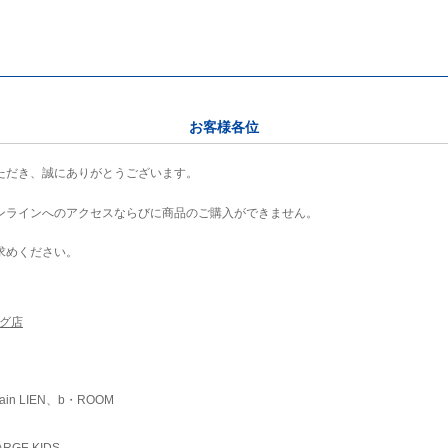
お客様各位
ただき、誠にありがとうございます。
ンラインへのアクセスならびに商品のご購入ができません。
求めください。
ング店
ain LIEN、b・ROOM
RGE KIDS