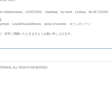
childrenswear、LOVETOXIC、kladskap、by loveit、Lindsay、BLUE CROSS
店
ycheer、Love&Peace&Money、sense of wonder、キリンのソフィ
が、何卒ご理解いただきますようお願い申し上げます。