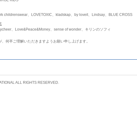
childrenswear、LOVETOXIC、kladskap、by loveit、Lindsay、BLUE CROSS
店
ycheer、Love&Peace&Money、sense of wonder、キリンのソフィ
が、何卒ご理解いただきますようお願い申し上げます。