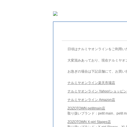
日頃はナルミヤオンラインをご利用い
大変混みあっており、現在ナルミヤオ
お急ぎの場合は下記店舗にて、お買い
ナルミヤオンライン楽天市場店
ナルミヤオンライン Yahoo!ショッピ
ナルミヤオンライン Amazon店
ZOZOTOWN petitmain店
取り扱いブランド：petit main、petit m
ZOZOTOWN X-girl Stages店
取り扱いブランド：X-girl Stages、XLA