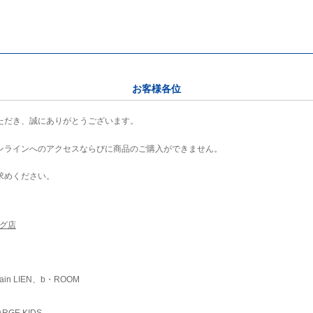
お客様各位
ただき、誠にありがとうございます。
ンラインへのアクセスならびに商品のご購入ができません。
求めください。
ング店
ain LIEN、b・ROOM
RGE KIDS