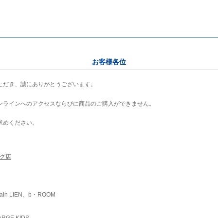
お客様各位
ただき、誠にありがとうございます。
ンラインへのアクセスならびに商品のご購入ができません。
求めください。
ング店
ain LIEN、b・ROOM
RGE KIDS