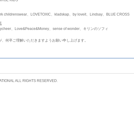
childrenswear、LOVETOXIC、kladskap、by loveit、Lindsay、BLUE CROSS
店
ycheer、Love&Peace&Money、sense of wonder、キリンのソフィ
が、何卒ご理解いただきますようお願い申し上げます。