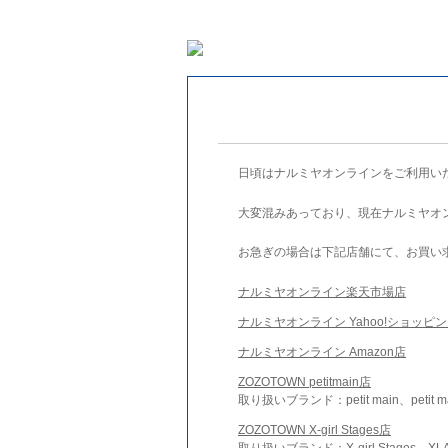
日頃はナルミヤオンラインをご利用い
大変混みあっており、現在ナルミヤオ
お急ぎの場合は下記店舗にて、お買い
ナルミヤオンライン楽天市場店
ナルミヤオンライン Yahoo!ショッピ
ナルミヤオンライン Amazon店
ZOZOTOWN petitmain店
取り扱いブランド：petit main、petit m
ZOZOTOWN X-girl Stages店
取り扱いブランド：X-girl Stages、XLA