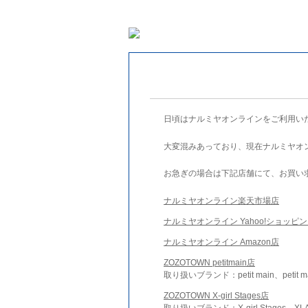
日頃はナルミヤオンラインをご利用い
大変混みあっており、現在ナルミヤオ
お急ぎの場合は下記店舗にて、お買い
ナルミヤオンライン楽天市場店
ナルミヤオンライン Yahoo!ショッピ
ナルミヤオンライン Amazon店
ZOZOTOWN petitmain店
取り扱いブランド：petit main、petit m
ZOZOTOWN X-girl Stages店
取り扱いブランド：X-girl Stages、XLA