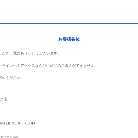
お客様各位
ただき、誠にありがとうございます。
ンラインへのアクセスならびに商品のご購入ができません。
求めください。
ング店
ain LIEN、b・ROOM
RGE KIDS