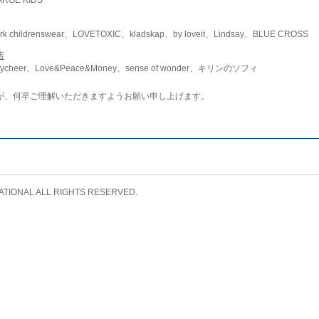
childrenswear、LOVETOXIC、kladskap、by loveit、Lindsay、BLUE CROSS
店
ycheer、Love&Peace&Money、sense of wonder、キリンのソフィ
が、何卒ご理解いただきますようお願い申し上げます。