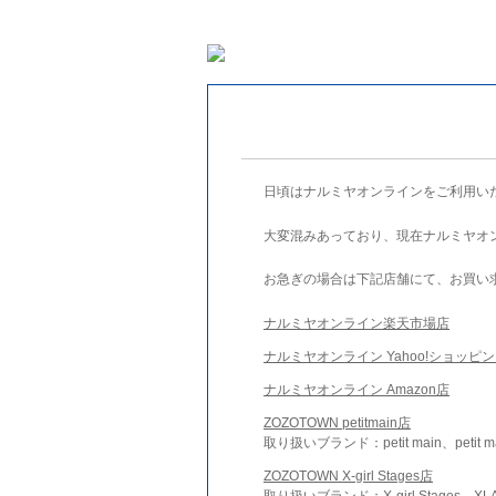
日頃はナルミヤオンラインをご利用い
大変混みあっており、現在ナルミヤオ
お急ぎの場合は下記店舗にて、お買い
ナルミヤオンライン楽天市場店
ナルミヤオンライン Yahoo!ショッピ
ナルミヤオンライン Amazon店
ZOZOTOWN petitmain店
取り扱いブランド：petit main、petit m
ZOZOTOWN X-girl Stages店
取り扱いブランド：X-girl Stages、XLA