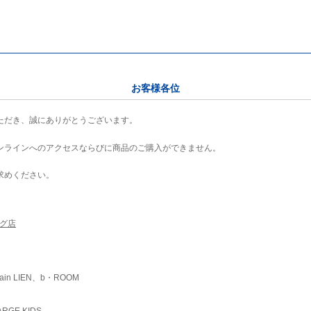
お客様各位
ただき、誠にありがとうございます。
ンラインへのアクセスならびに商品のご購入ができません。
求めください。
ング店
ain LIEN、b・ROOM
RGE KIDS