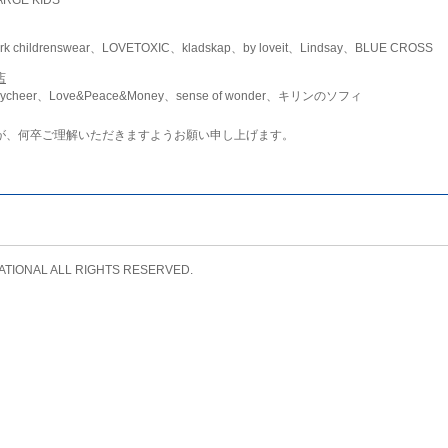
childrenswear、LOVETOXIC、kladskap、by loveit、Lindsay、BLUE CROSS
店
ycheer、Love&Peace&Money、sense of wonder、キリンのソフィ
が、何卒ご理解いただきますようお願い申し上げます。