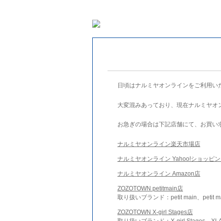
日頃はナルミヤオンラインをご利用い
大変混みあっており、現在ナルミヤオ
お急ぎの場合は下記店舗にて、お買い
ナルミヤオンライン楽天市場店
ナルミヤオンライン Yahoo!ショッピ
ナルミヤオンライン Amazon店
ZOZOTOWN petitmain店
取り扱いブランド：petit main、petit m
ZOZOTOWN X-girl Stages店
取り扱いブランド：X-girl Stages、XLA