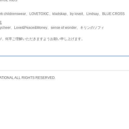
childrenswear、LOVETOXIC、kladskap、by loveit、Lindsay、BLUE CROSS
店
ycheer、Love&Peace&Money、sense of wonder、キリンのソフィ
が、何卒ご理解いただきますようお願い申し上げます。