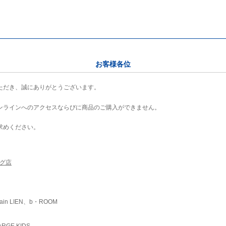
お客様各位
ただき、誠にありがとうございます。
ンラインへのアクセスならびに商品のご購入ができません。
求めください。
ング店
ain LIEN、b・ROOM
RGE KIDS