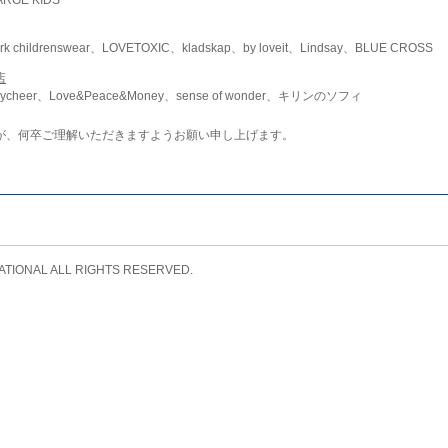
childrenswear、LOVETOXIC、kladskap、by loveit、Lindsay、BLUE CROSS
店
ycheer、Love&Peace&Money、sense of wonder、キリンのソフィ
が、何卒ご理解いただきますようお願い申し上げます。