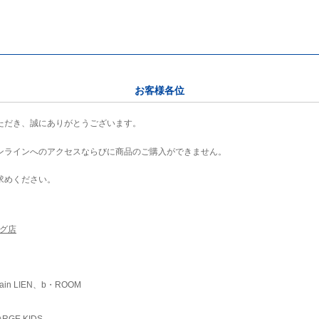
お客様各位
ただき、誠にありがとうございます。
ンラインへのアクセスならびに商品のご購入ができません。
求めください。
ング店
ain LIEN、b・ROOM
RGE KIDS