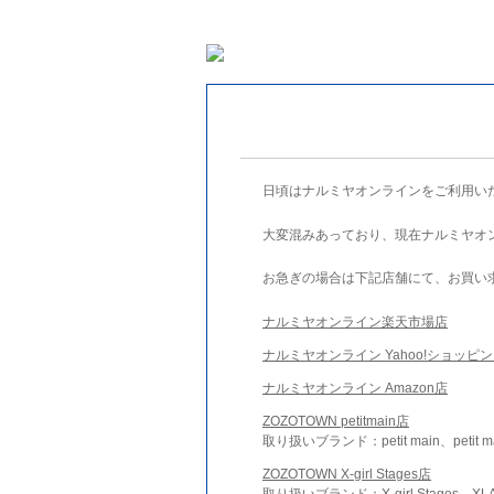
日頃はナルミヤオンラインをご利用い
大変混みあっており、現在ナルミヤオ
お急ぎの場合は下記店舗にて、お買い
ナルミヤオンライン楽天市場店
ナルミヤオンライン Yahoo!ショッピ
ナルミヤオンライン Amazon店
ZOZOTOWN petitmain店
取り扱いブランド：petit main、petit m
ZOZOTOWN X-girl Stages店
取り扱いブランド：X-girl Stages、XLA