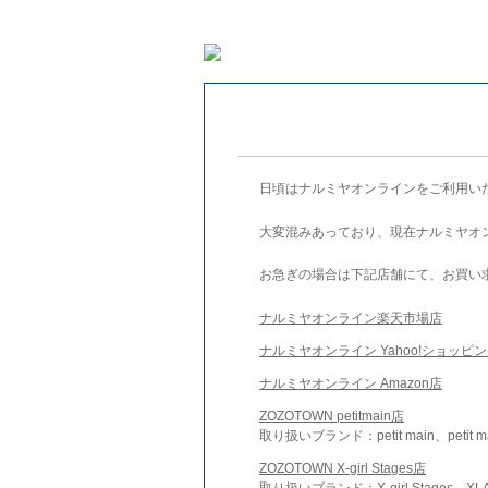
日頃はナルミヤオンラインをご利用い
大変混みあっており、現在ナルミヤオ
お急ぎの場合は下記店舗にて、お買い
ナルミヤオンライン楽天市場店
ナルミヤオンライン Yahoo!ショッピ
ナルミヤオンライン Amazon店
ZOZOTOWN petitmain店
取り扱いブランド：petit main、petit m
ZOZOTOWN X-girl Stages店
取り扱いブランド：X-girl Stages、XLA