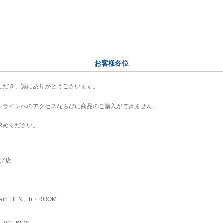
お客様各位
ただき、誠にありがとうございます。
ンラインへのアクセスならびに商品のご購入ができません。
求めください。
ング店
ain LIEN、b・ROOM
RGE KIDS