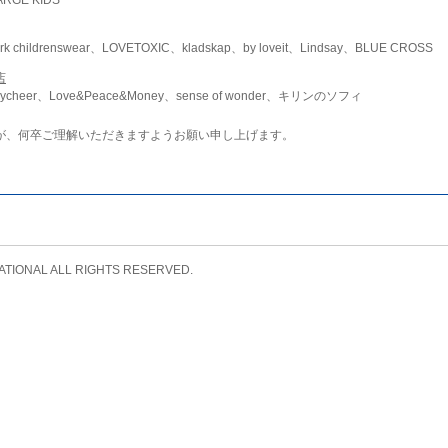
childrenswear、LOVETOXIC、kladskap、by loveit、Lindsay、BLUE CROSS
店
ycheer、Love&Peace&Money、sense of wonder、キリンのソフィ
が、何卒ご理解いただきますようお願い申し上げます。