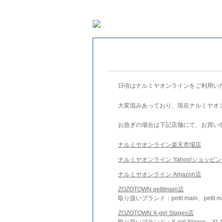
日頃はナルミヤオンラインをご利用い
大変混みあっており、現在ナルミヤオ
お急ぎの場合は下記店舗にて、お買い
ナルミヤオンライン楽天市場店
ナルミヤオンライン Yahoo!ショッピ
ナルミヤオンライン Amazon店
ZOZOTOWN petitmain店
取り扱いブランド：petit main、petit m
ZOZOTOWN X-girl Stages店
取り扱いブランド：X-girl Stages、XLA