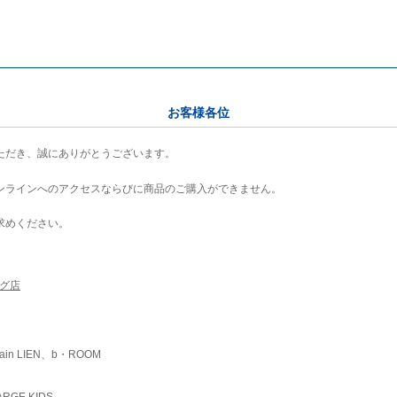
お客様各位
ただき、誠にありがとうございます。
ンラインへのアクセスならびに商品のご購入ができません。
求めください。
ング店
ain LIEN、b・ROOM
RGE KIDS