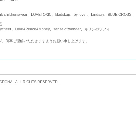
childrenswear、LOVETOXIC、kladskap、by loveit、Lindsay、BLUE CROSS
店
ycheer、Love&Peace&Money、sense of wonder、キリンのソフィ
が、何卒ご理解いただきますようお願い申し上げます。