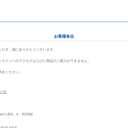
お客様各位
ただき、誠にありがとうございます。
ンラインへのアクセスならびに商品のご購入ができません。
求めください。
ング店
ain LIEN、b・ROOM
RGE KIDS