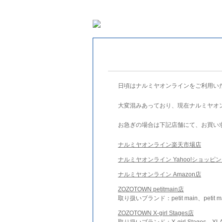
日頃はナルミヤオンラインをご利用い
大変混みあっており、現在ナルミヤオ
お急ぎの場合は下記店舗にて、お買い
ナルミヤオンライン楽天市場店
ナルミヤオンライン Yahoo!ショッピ
ナルミヤオンライン Amazon店
ZOZOTOWN petitmain店
取り扱いブランド：petit main、petit m
ZOZOTOWN X-girl Stages店
取り扱いブランド：X-girl Stages、XLA