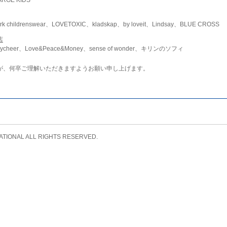
childrenswear、LOVETOXIC、kladskap、by loveit、Lindsay、BLUE CROSS
店
ycheer、Love&Peace&Money、sense of wonder、キリンのソフィ
が、何卒ご理解いただきますようお願い申し上げます。