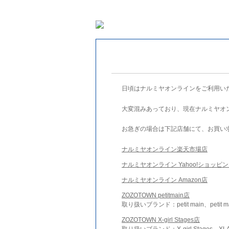
日頃はナルミヤオンラインをご利用い
大変混みあっており、現在ナルミヤオ
お急ぎの場合は下記店舗にて、お買い
ナルミヤオンライン楽天市場店
ナルミヤオンライン Yahoo!ショッピ
ナルミヤオンライン Amazon店
ZOZOTOWN petitmain店
取り扱いブランド：petit main、petit m
ZOZOTOWN X-girl Stages店
取り扱いブランド：X-girl Stages、XLA