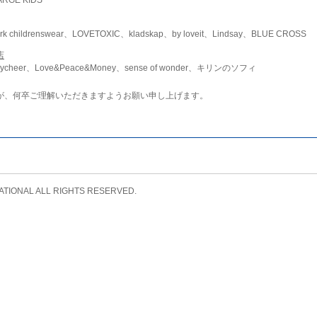
childrenswear、LOVETOXIC、kladskap、by loveit、Lindsay、BLUE CROSS
店
ycheer、Love&Peace&Money、sense of wonder、キリンのソフィ
が、何卒ご理解いただきますようお願い申し上げます。