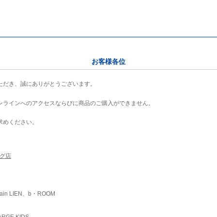
お客様各位
ただき、誠にありがとうございます。
ンラインへのアクセスならびに商品のご購入ができません。
求めください。
ング店
ain LIEN、b・ROOM
RGE KIDS