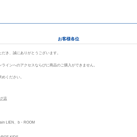
お客様各位
ただき、誠にありがとうございます。
ンラインへのアクセスならびに商品のご購入ができません。
求めください。
ング店
ain LIEN、b・ROOM
RGE KIDS