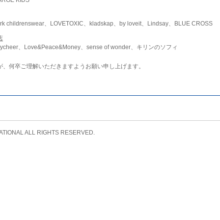
childrenswear、LOVETOXIC、kladskap、by loveit、Lindsay、BLUE CROSS
店
ycheer、Love&Peace&Money、sense of wonder、キリンのソフィ
が、何卒ご理解いただきますようお願い申し上げます。