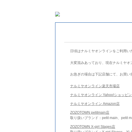
日頃はナルミヤオンラインをご利用い
大変混みあっており、現在ナルミヤオ
お急ぎの場合は下記店舗にて、お買い
ナルミヤオンライン楽天市場店
ナルミヤオンライン Yahoo!ショッピ
ナルミヤオンライン Amazon店
ZOZOTOWN petitmain店
取り扱いブランド：petit main、petit m
ZOZOTOWN X-girl Stages店
取り扱いブランド：X-girl Stages、XLA