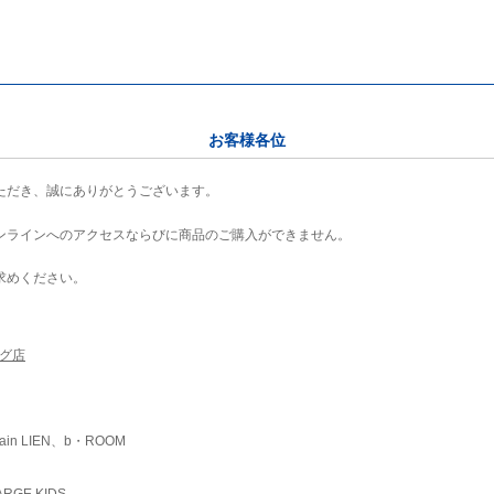
お客様各位
ただき、誠にありがとうございます。
ンラインへのアクセスならびに商品のご購入ができません。
求めください。
ング店
ain LIEN、b・ROOM
RGE KIDS