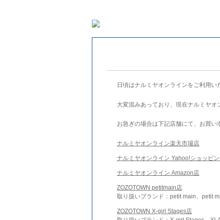
日頃はナルミヤオンラインをご利用い
大変混みあっており、現在ナルミヤオ
お急ぎの場合は下記店舗にて、お買い
ナルミヤオンライン楽天市場店
ナルミヤオンライン Yahoo!ショッピ
ナルミヤオンライン Amazon店
ZOZOTOWN petitmain店
取り扱いブランド：petit main、petit m
ZOZOTOWN X-girl Stages店
取り扱いブランド：X-girl Stages、XLA