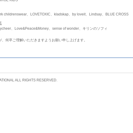
childrenswear、LOVETOXIC、kladskap、by loveit、Lindsay、BLUE CROSS
店
ycheer、Love&Peace&Money、sense of wonder、キリンのソフィ
が、何卒ご理解いただきますようお願い申し上げます。