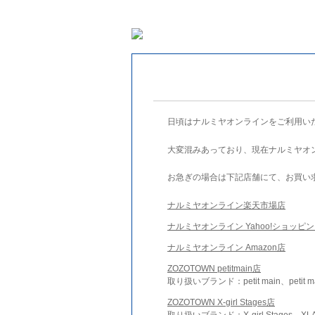
日頃はナルミヤオンラインをご利用い
大変混みあっており、現在ナルミヤオ
お急ぎの場合は下記店舗にて、お買い
ナルミヤオンライン楽天市場店
ナルミヤオンライン Yahoo!ショッピ
ナルミヤオンライン Amazon店
ZOZOTOWN petitmain店
取り扱いブランド：petit main、petit m
ZOZOTOWN X-girl Stages店
取り扱いブランド：X-girl Stages、XLA