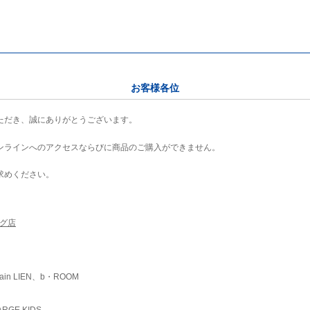
お客様各位
ただき、誠にありがとうございます。
ンラインへのアクセスならびに商品のご購入ができません。
求めください。
ング店
ain LIEN、b・ROOM
RGE KIDS