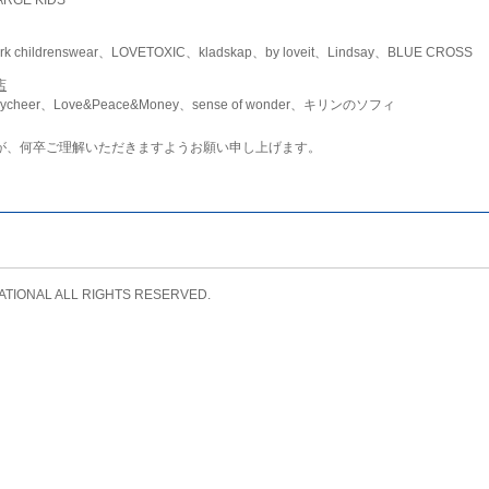
childrenswear、LOVETOXIC、kladskap、by loveit、Lindsay、BLUE CROSS
店
ycheer、Love&Peace&Money、sense of wonder、キリンのソフィ
が、何卒ご理解いただきますようお願い申し上げます。