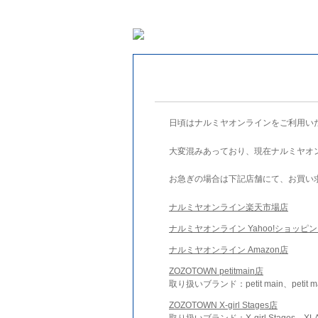
日頃はナルミヤオンラインをご利用い
大変混みあっており、現在ナルミヤオ
お急ぎの場合は下記店舗にて、お買い
ナルミヤオンライン楽天市場店
ナルミヤオンライン Yahoo!ショッピ
ナルミヤオンライン Amazon店
ZOZOTOWN petitmain店
取り扱いブランド：petit main、petit m
ZOZOTOWN X-girl Stages店
取り扱いブランド：X-girl Stages、XLA