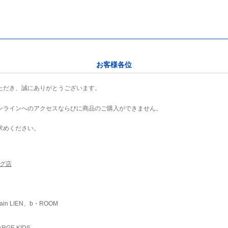
お客様各位
ただき、誠にありがとうございます。
ンラインへのアクセスならびに商品のご購入ができません。
求めください。
ング店
ain LIEN、b・ROOM
RGE KIDS