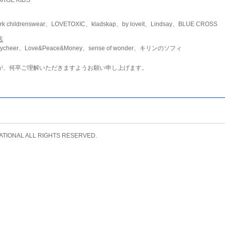
childrenswear、LOVETOXIC、kladskap、by loveit、Lindsay、BLUE CROSS
店
ycheer、Love&Peace&Money、sense of wonder、キリンのソフィ
が、何卒ご理解いただきますようお願い申し上げます。