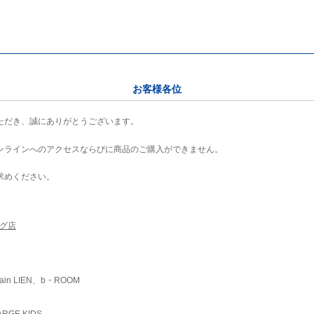
お客様各位
ただき、誠にありがとうございます。
ンラインへのアクセスならびに商品のご購入ができません。
求めください。
ング店
ain LIEN、b・ROOM
RGE KIDS