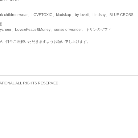
childrenswear、LOVETOXIC、kladskap、by loveit、Lindsay、BLUE CROSS
店
ycheer、Love&Peace&Money、sense of wonder、キリンのソフィ
が、何卒ご理解いただきますようお願い申し上げます。