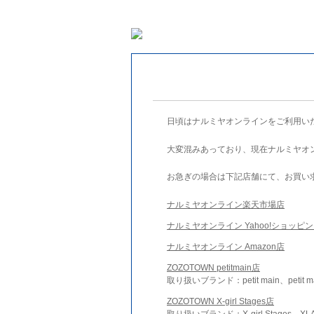
日頃はナルミヤオンラインをご利用い
大変混みあっており、現在ナルミヤオ
お急ぎの場合は下記店舗にて、お買い
ナルミヤオンライン楽天市場店
ナルミヤオンライン Yahoo!ショッピ
ナルミヤオンライン Amazon店
ZOZOTOWN petitmain店
取り扱いブランド：petit main、petit m
ZOZOTOWN X-girl Stages店
取り扱いブランド：X-girl Stages、XLA