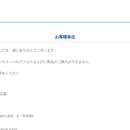
お客様各位
ただき、誠にありがとうございます。
ンラインへのアクセスならびに商品のご購入ができません。
求めください。
ング店
ain LIEN、b・ROOM
RGE KIDS