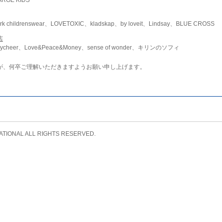
childrenswear、LOVETOXIC、kladskap、by loveit、Lindsay、BLUE CROSS
店
ycheer、Love&Peace&Money、sense of wonder、キリンのソフィ
が、何卒ご理解いただきますようお願い申し上げます。