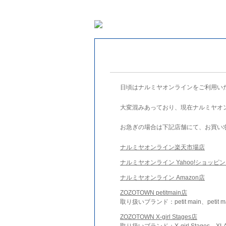
日頃はナルミヤオンラインをご利用い
大変混みあっており、現在ナルミヤオ
お急ぎの場合は下記店舗にて、お買い
ナルミヤオンライン楽天市場店
ナルミヤオンライン Yahoo!ショッピ
ナルミヤオンライン Amazon店
ZOZOTOWN petitmain店
取り扱いブランド：petit main、petit m
ZOZOTOWN X-girl Stages店
取り扱いブランド：X-girl Stages、XLA