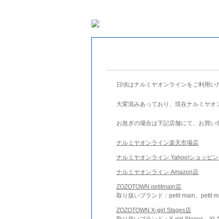
日頃はナルミヤオンラインをご利用い
大変混みあっており、現在ナルミヤオ
お急ぎの場合は下記店舗にて、お買い
ナルミヤオンライン楽天市場店
ナルミヤオンライン Yahoo!ショッピ
ナルミヤオンライン Amazon店
ZOZOTOWN petitmain店
取り扱いブランド：petit main、petit m
ZOZOTOWN X-girl Stages店
取り扱いブランド：X-girl Stages、XLA