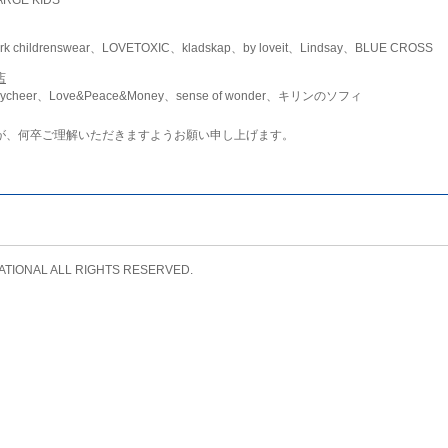
childrenswear、LOVETOXIC、kladskap、by loveit、Lindsay、BLUE CROSS
店
ycheer、Love&Peace&Money、sense of wonder、キリンのソフィ
が、何卒ご理解いただきますようお願い申し上げます。