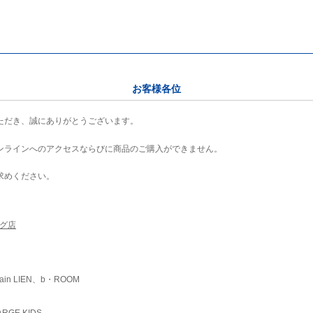
お客様各位
ただき、誠にありがとうございます。
ンラインへのアクセスならびに商品のご購入ができません。
求めください。
ング店
ain LIEN、b・ROOM
RGE KIDS