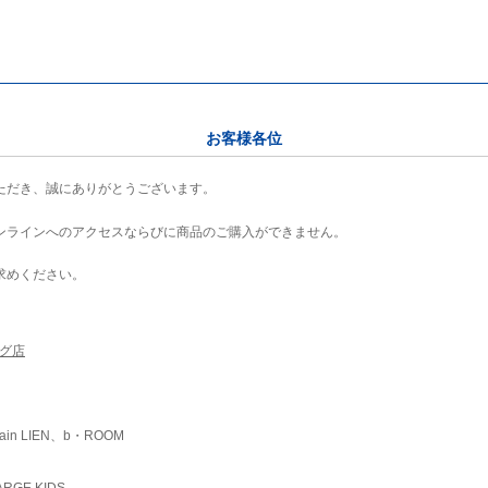
お客様各位
ただき、誠にありがとうございます。
ンラインへのアクセスならびに商品のご購入ができません。
求めください。
ング店
ain LIEN、b・ROOM
RGE KIDS