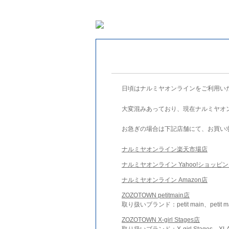
日頃はナルミヤオンラインをご利用い
大変混みあっており、現在ナルミヤオ
お急ぎの場合は下記店舗にて、お買い
ナルミヤオンライン楽天市場店
ナルミヤオンライン Yahoo!ショッピ
ナルミヤオンライン Amazon店
ZOZOTOWN petitmain店
取り扱いブランド：petit main、petit m
ZOZOTOWN X-girl Stages店
取り扱いブランド：X-girl Stages、XLA