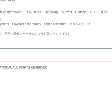
childrenswear、LOVETOXIC、kladskap、by loveit、Lindsay、BLUE CROSS
店
ycheer、Love&Peace&Money、sense of wonder、キリンのソフィ
が、何卒ご理解いただきますようお願い申し上げます。