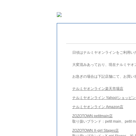
日頃はナルミヤオンラインをご利用い
大変混みあっており、現在ナルミヤオ
お急ぎの場合は下記店舗にて、お買い
ナルミヤオンライン楽天市場店
ナルミヤオンライン Yahoo!ショッピ
ナルミヤオンライン Amazon店
ZOZOTOWN petitmain店
取り扱いブランド：petit main、petit m
ZOZOTOWN X-girl Stages店
取り扱いブランド：X-girl Stages、XLA