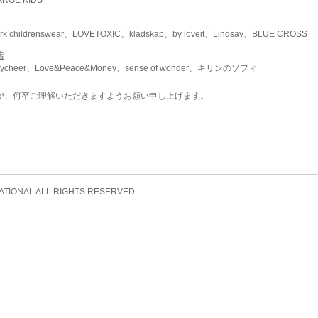
childrenswear、LOVETOXIC、kladskap、by loveit、Lindsay、BLUE CROSS
店
ycheer、Love&Peace&Money、sense of wonder、キリンのソフィ
が、何卒ご理解いただきますようお願い申し上げます。