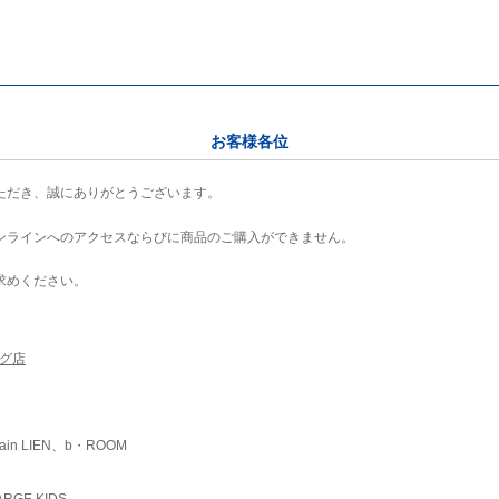
お客様各位
ただき、誠にありがとうございます。
ンラインへのアクセスならびに商品のご購入ができません。
求めください。
ング店
ain LIEN、b・ROOM
RGE KIDS