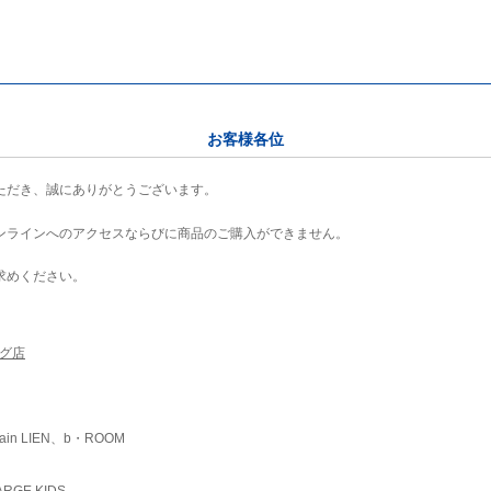
お客様各位
ただき、誠にありがとうございます。
ンラインへのアクセスならびに商品のご購入ができません。
求めください。
ング店
ain LIEN、b・ROOM
RGE KIDS