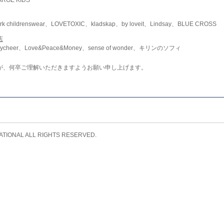
childrenswear、LOVETOXIC、kladskap、by loveit、Lindsay、BLUE CROSS
店
ycheer、Love&Peace&Money、sense of wonder、キリンのソフィ
が、何卒ご理解いただきますようお願い申し上げます。