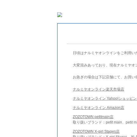
日頃はナルミヤオンラインをご利用い
大変混みあっており、現在ナルミヤオ
お急ぎの場合は下記店舗にて、お買い
ナルミヤオンライン楽天市場店
ナルミヤオンライン Yahoo!ショッピ
ナルミヤオンライン Amazon店
ZOZOTOWN petitmain店
取り扱いブランド：petit main、petit m
ZOZOTOWN X-girl Stages店
取り扱いブランド：X-girl Stages、XLA