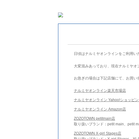
日頃はナルミヤオンラインをご利用い
大変混みあっており、現在ナルミヤオ
お急ぎの場合は下記店舗にて、お買い
ナルミヤオンライン楽天市場店
ナルミヤオンライン Yahoo!ショッピ
ナルミヤオンライン Amazon店
ZOZOTOWN petitmain店
取り扱いブランド：petit main、petit m
ZOZOTOWN X-girl Stages店
取り扱いブランド：X-girl Stages、XLA