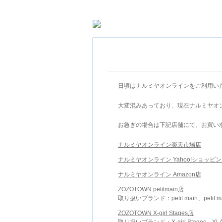
日頃はナルミヤオンラインをご利用い
大変混みあっており、現在ナルミヤオ
お急ぎの場合は下記店舗にて、お買い
ナルミヤオンライン楽天市場店
ナルミヤオンライン Yahoo!ショッピ
ナルミヤオンライン Amazon店
ZOZOTOWN petitmain店
取り扱いブランド：petit main、petit m
ZOZOTOWN X-girl Stages店
取り扱いブランド：X-girl Stages、XLA