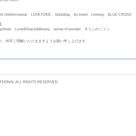
childrenswear、LOVETOXIC、kladskap、by loveit、Lindsay、BLUE CROSS
店
ycheer、Love&Peace&Money、sense of wonder、キリンのソフィ
が、何卒ご理解いただきますようお願い申し上げます。