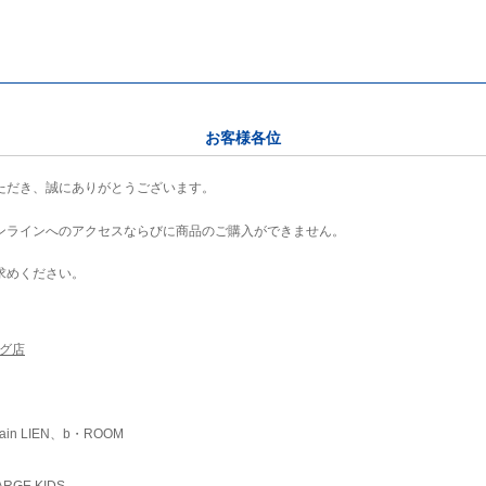
お客様各位
ただき、誠にありがとうございます。
ンラインへのアクセスならびに商品のご購入ができません。
求めください。
ング店
ain LIEN、b・ROOM
RGE KIDS