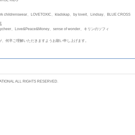
childrenswear、LOVETOXIC、kladskap、by loveit、Lindsay、BLUE CROSS
店
ycheer、Love&Peace&Money、sense of wonder、キリンのソフィ
が、何卒ご理解いただきますようお願い申し上げます。