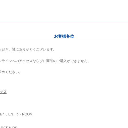
お客様各位
ただき、誠にありがとうございます。
ンラインへのアクセスならびに商品のご購入ができません。
求めください。
ング店
ain LIEN、b・ROOM
RGE KIDS