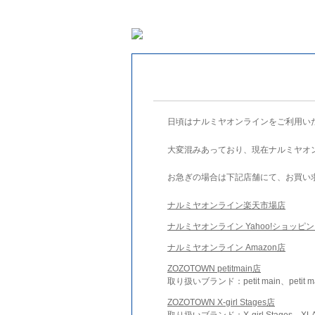
日頃はナルミヤオンラインをご利用い
大変混みあっており、現在ナルミヤオ
お急ぎの場合は下記店舗にて、お買い
ナルミヤオンライン楽天市場店
ナルミヤオンライン Yahoo!ショッピ
ナルミヤオンライン Amazon店
ZOZOTOWN petitmain店
取り扱いブランド：petit main、petit m
ZOZOTOWN X-girl Stages店
取り扱いブランド：X-girl Stages、XLA