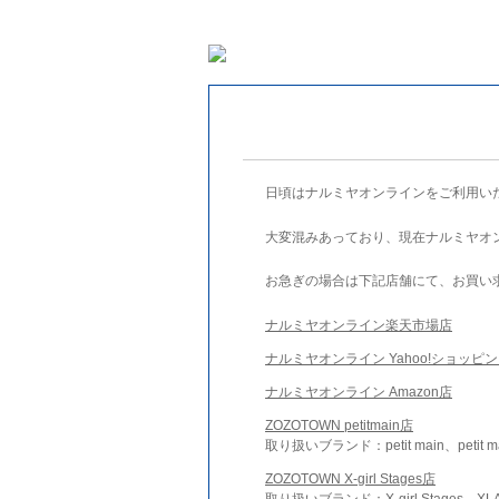
日頃はナルミヤオンラインをご利用い
大変混みあっており、現在ナルミヤオ
お急ぎの場合は下記店舗にて、お買い
ナルミヤオンライン楽天市場店
ナルミヤオンライン Yahoo!ショッピ
ナルミヤオンライン Amazon店
ZOZOTOWN petitmain店
取り扱いブランド：petit main、petit m
ZOZOTOWN X-girl Stages店
取り扱いブランド：X-girl Stages、XLA