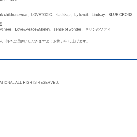
childrenswear、LOVETOXIC、kladskap、by loveit、Lindsay、BLUE CROSS
店
ycheer、Love&Peace&Money、sense of wonder、キリンのソフィ
が、何卒ご理解いただきますようお願い申し上げます。