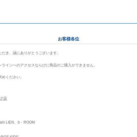
お客様各位
ただき、誠にありがとうございます。
ンラインへのアクセスならびに商品のご購入ができません。
求めください。
ング店
ain LIEN、b・ROOM
RGE KIDS