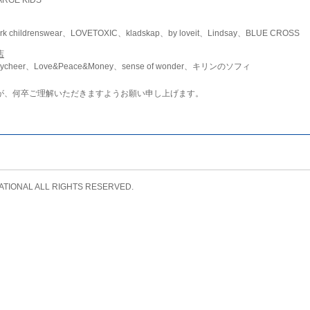
childrenswear、LOVETOXIC、kladskap、by loveit、Lindsay、BLUE CROSS
店
ycheer、Love&Peace&Money、sense of wonder、キリンのソフィ
が、何卒ご理解いただきますようお願い申し上げます。