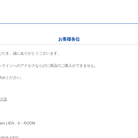
お客様各位
ただき、誠にありがとうございます。
ンラインへのアクセスならびに商品のご購入ができません。
求めください。
ング店
ain LIEN、b・ROOM
RGE KIDS