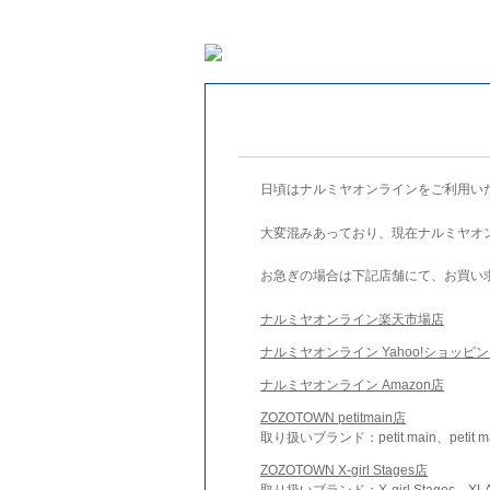
日頃はナルミヤオンラインをご利用い
大変混みあっており、現在ナルミヤオ
お急ぎの場合は下記店舗にて、お買い
ナルミヤオンライン楽天市場店
ナルミヤオンライン Yahoo!ショッピ
ナルミヤオンライン Amazon店
ZOZOTOWN petitmain店
取り扱いブランド：petit main、petit m
ZOZOTOWN X-girl Stages店
取り扱いブランド：X-girl Stages、XLA