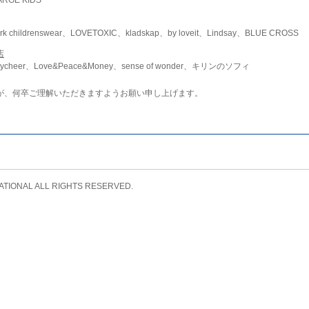
childrenswear、LOVETOXIC、kladskap、by loveit、Lindsay、BLUE CROSS
店
ycheer、Love&Peace&Money、sense of wonder、キリンのソフィ
が、何卒ご理解いただきますようお願い申し上げます。