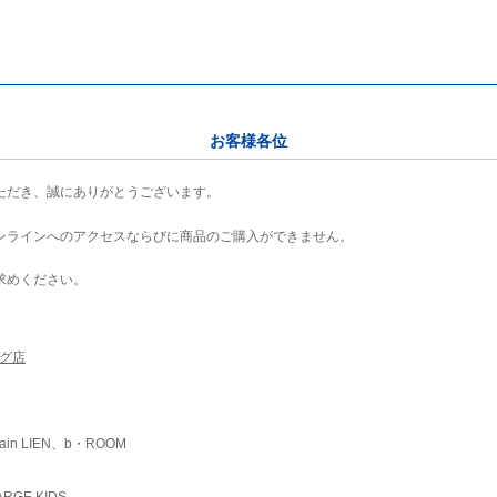
お客様各位
ただき、誠にありがとうございます。
ンラインへのアクセスならびに商品のご購入ができません。
求めください。
ング店
ain LIEN、b・ROOM
RGE KIDS