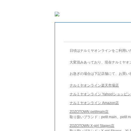
日頃はナルミヤオンラインをご利用い
大変混みあっており、現在ナルミヤオ
お急ぎの場合は下記店舗にて、お買い
ナルミヤオンライン楽天市場店
ナルミヤオンライン Yahoo!ショッピ
ナルミヤオンライン Amazon店
ZOZOTOWN petitmain店
取り扱いブランド：petit main、petit m
ZOZOTOWN X-girl Stages店
取り扱いブランド：X-girl Stages、XLA