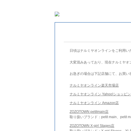
日頃はナルミヤオンラインをご利用い
大変混みあっており、現在ナルミヤオ
お急ぎの場合は下記店舗にて、お買い
ナルミヤオンライン楽天市場店
ナルミヤオンライン Yahoo!ショッピ
ナルミヤオンライン Amazon店
ZOZOTOWN petitmain店
取り扱いブランド：petit main、petit m
ZOZOTOWN X-girl Stages店
取り扱いブランド：X-girl Stages、XLA