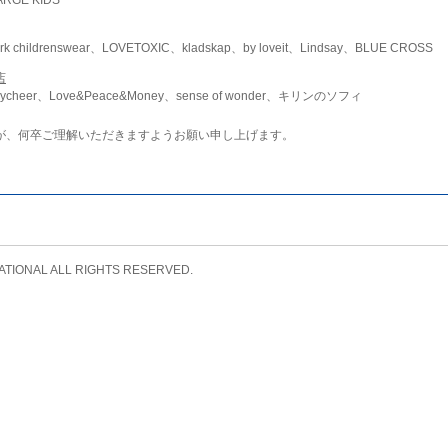
childrenswear、LOVETOXIC、kladskap、by loveit、Lindsay、BLUE CROSS
店
ycheer、Love&Peace&Money、sense of wonder、キリンのソフィ
が、何卒ご理解いただきますようお願い申し上げます。