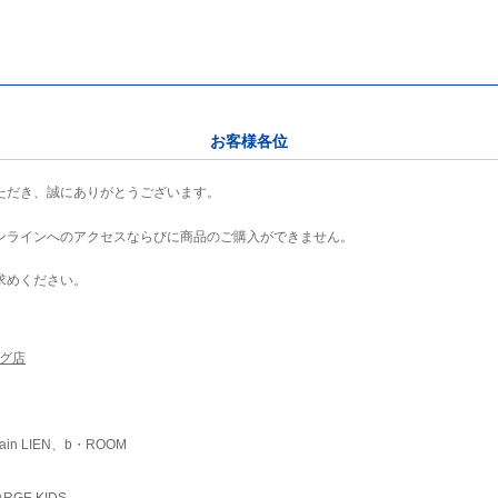
お客様各位
ただき、誠にありがとうございます。
ンラインへのアクセスならびに商品のご購入ができません。
求めください。
ング店
ain LIEN、b・ROOM
RGE KIDS